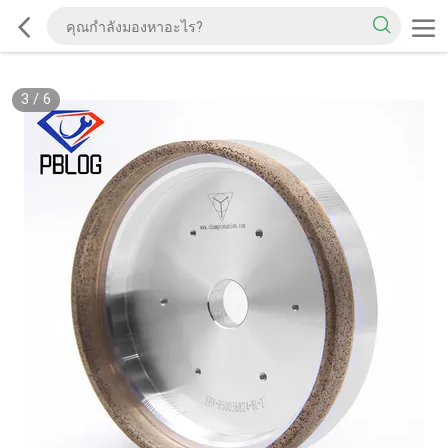
3
/
6