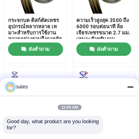
ทัวร์โรงงาน
กระจกบด ดิสก์ตัดเพชร
ความเร็วสูงสุด 3500 ถึง
อุปกรณ์หลากหลาย เห
6000 รอบต่อนาที ล้อ
มาะสําหรับการใช้งาน
เจียรเพชรขนาด 2.7 มม.
ควบคุมคุณภาพ
หลายอย่างรวมถึงการตัด
เหมาะสำหรับงาน
กระจกและหิน
อุตสาหกรรม
ส่งคำถาม
ส่งคำถาม
ติดต่อเรา
ข่าว
sales
ขออ้าง
11:04 AM
ล้อเจียรเพชร
Good day, what product are you looking 
for?
ล้อขัดเพชรสีเทา ตัวเลือก
Arbor Hole 30mm
ที่สมบูรณ์แบบสำหรับ
Diamond Polishing
ล้อเจียรไฟฟ้า