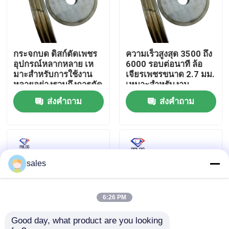
ทัวร์โรงงาน
กระจกบด ดิสก์ตัดเพชร
ความเร็วสูงสุด 3500 ถึง
ควบคุมคุณภาพ
อุปกรณ์หลากหลาย เห
6000 รอบต่อนาที ล้อ
มาะสําหรับการใช้งาน
เจียรเพชรขนาด 2.7 มม.
หลายอย่างรวมถึงการตัด
เหมาะสำหรับงาน
ติดต่อเรา
กระจกและหิน
อุตสาหกรรม
ส่งคำถาม
ส่งคำถาม
ข่าว
ขออ้าง
sales
ล้อเจียรเพชร
6:26 PM
Good day, what product are you looking 
ล้อเจียรไฟฟ้า