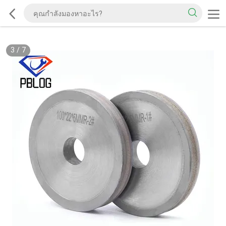
3
/
7