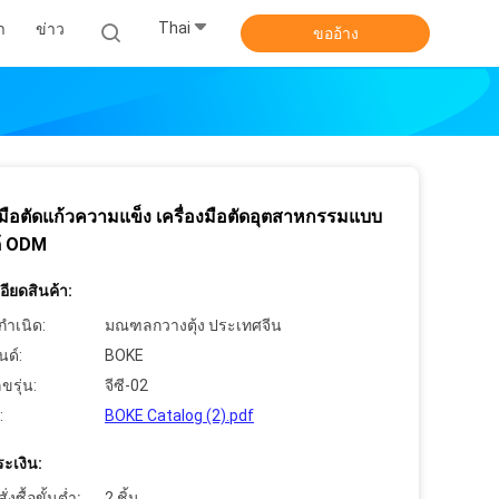
Thai
า
ข่าว
ขออ้าง
งมือตัดแก้วความแข็ง เครื่องมือตัดอุตสาหกรรมแบบ
ด้ ODM
ียดสินค้า:
กำเนิด:
มณฑลกวางตุ้ง ประเทศจีน
นด์:
BOKE
ขรุ่น:
จีซี-02
:
BOKE Catalog (2).pdf
ะเงิน:
งซื้อขั้นต่ำ:
2 ชิ้น