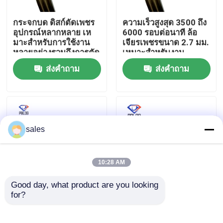
กระจกบด ดิสก์ตัดเพชร
ความเร็วสูงสุด 3500 ถึง
ทัวร์โรงงาน
อุปกรณ์หลากหลาย เห
6000 รอบต่อนาที ล้อ
มาะสําหรับการใช้งาน
เจียรเพชรขนาด 2.7 มม.
หลายอย่างรวมถึงการตัด
เหมาะสำหรับงาน
ควบคุมคุณภาพ
กระจกและหิน
อุตสาหกรรม
ส่งคำถาม
ส่งคำถาม
ติดต่อเรา
ข่าว
sales
ขออ้าง
10:28 AM
Good day, what product are you looking 
ล้อเจียรเพชร
for?
ล้อขัดเพชรสีเทา ตัวเลือก
Arbor Hole 30mm
ที่สมบูรณ์แบบสำหรับ
Diamond Polishing
การขัดพื้นผิว
Wheel for Glass
ล้อเจียรไฟฟ้า