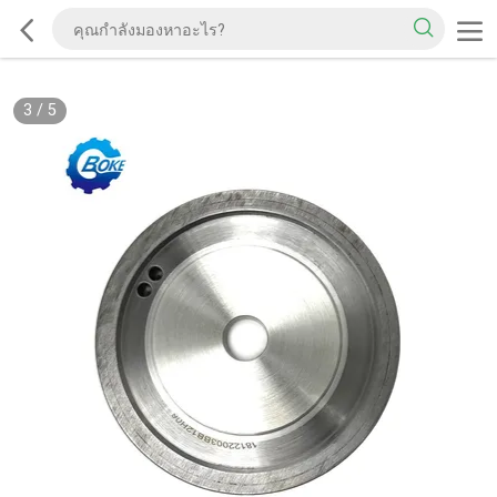
3
/
5