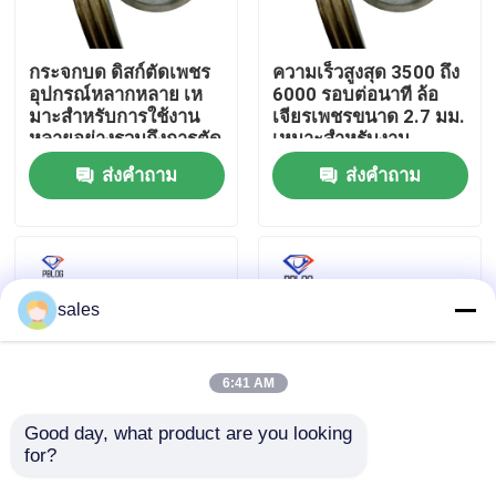
ทัวร์โรงงาน
กระจกบด ดิสก์ตัดเพชร
ความเร็วสูงสุด 3500 ถึง
อุปกรณ์หลากหลาย เห
6000 รอบต่อนาที ล้อ
มาะสําหรับการใช้งาน
เจียรเพชรขนาด 2.7 มม.
ควบคุมคุณภาพ
หลายอย่างรวมถึงการตัด
เหมาะสำหรับงาน
กระจกและหิน
อุตสาหกรรม
ส่งคำถาม
ส่งคำถาม
ติดต่อเรา
ข่าว
sales
ขออ้าง
6:41 AM
ล้อเจียรเพชร
Good day, what product are you looking 
for?
ล้อขัดเพชรสีเทา ตัวเลือก
Arbor Hole 30mm
ที่สมบูรณ์แบบสำหรับ
Diamond Polishing
ล้อเจียรไฟฟ้า