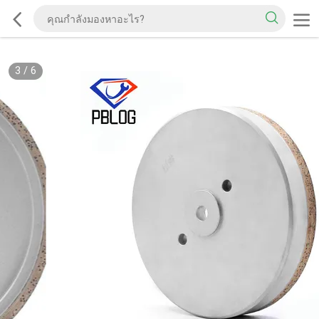
3
/
6