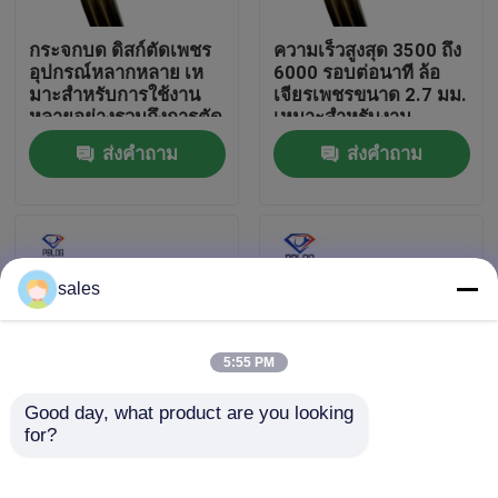
กระจกบด ดิสก์ตัดเพชร
ความเร็วสูงสุด 3500 ถึง
ทัวร์โรงงาน
อุปกรณ์หลากหลาย เห
6000 รอบต่อนาที ล้อ
มาะสําหรับการใช้งาน
เจียรเพชรขนาด 2.7 มม.
หลายอย่างรวมถึงการตัด
เหมาะสำหรับงาน
ควบคุมคุณภาพ
กระจกและหิน
อุตสาหกรรม
ส่งคำถาม
ส่งคำถาม
ติดต่อเรา
ข่าว
sales
ขออ้าง
5:55 PM
Good day, what product are you looking 
ล้อเจียรเพชร
for?
ล้อขัดเพชรสีเทา ตัวเลือก
Arbor Hole 30mm
ที่สมบูรณ์แบบสำหรับ
Diamond Polishing
การขัดพื้นผิว
Wheel for Glass
ล้อเจียรไฟฟ้า