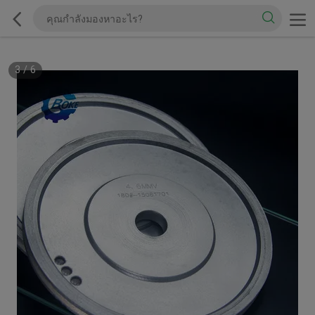
3
/
6