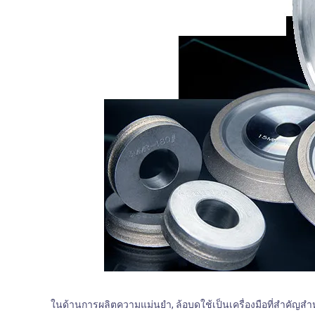
ในด้านการผลิตความแม่นยํา, ล้อบดใช้เป็นเครื่องมือที่สําค