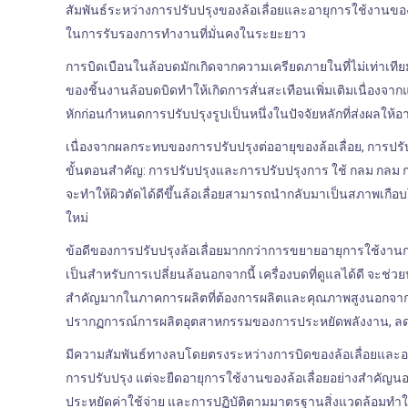
สัมพันธ์ระหว่างการปรับปรุงของล้อเลื่อยและอายุการใช้งานของม
ในการรับรองการทํางานที่มั่นคงในระยะยาว
การบิดเบือนในล้อบดมักเกิดจากความเครียดภายในที่ไม่เท่าเท
ของชิ้นงานล้อบดบิดทําให้เกิดการสั่นสะเทือนเพิ่มเติมเนื่องจา
หักก่อนกําหนดการปรับปรุงรูปเป็นหนึ่งในปัจจัยหลักที่ส่งผลให้
เนื่องจากผลกระทบของการปรับปรุงต่ออายุของล้อเลื่อย, การปร
ขั้นตอนสําคัญ: การปรับปรุงและการปรับปรุงการ ใช้ กลม กลม กลม จ
จะทําให้ผิวตัดได้ดีขึ้นล้อเลื่อยสามารถนํากลับมาเป็นสภาพเกือบ
ใหม่
ข้อดีของการปรับปรุงล้อเลื่อยมากกว่าการขยายอายุการใช้งานก
เป็นสําหรับการเปลี่ยนล้อนอกจากนี้ เครื่องบดที่ดูแลได้ดี จะช
สําคัญมากในภาคการผลิตที่ต้องการผลิตและคุณภาพสูงนอกจากนี
ปรากฏการณ์การผลิตอุตสาหกรรมของการประหยัดพลังงาน, ลดกา
มีความสัมพันธ์ทางลบโดยตรงระหว่างการบิดของล้อเลื่อยและอ
การปรับปรุง แต่จะยืดอายุการใช้งานของล้อเลื่อยอย่างสําคัญนอ
ประหยัดค่าใช้จ่าย และการปฏิบัติตามมาตรฐานสิ่งแวดล้อมทําให้ก